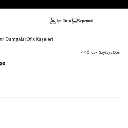
Üye Girişi
Sepetim
0
zır Damgalar
Ofis Kaşeleri
< < Önceki Sayfaya Dön
şe