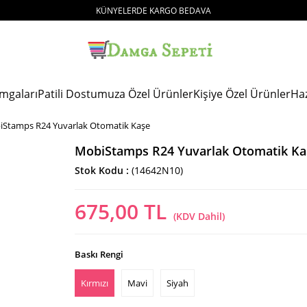
KÜNYELERDE KARGO BEDAVA
mgaları
Patili Dostumuza Özel Ürünler
Kişiye Özel Ürünler
Ha
Stamps R24 Yuvarlak Otomatik Kaşe
MobiStamps R24 Yuvarlak Otomatik Ka
Stok Kodu
(14642N10)
675,00 TL
(KDV Dahil)
Baskı Rengi
Kırmızı
Mavi
Siyah