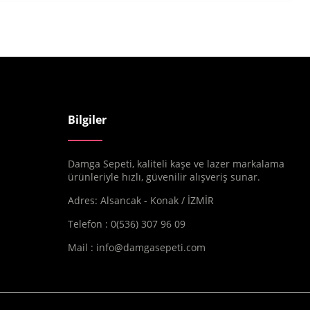
Bilgiler
Damga Sepeti, kaliteli kaşe ve lazer markalama
ürünleriyle hızlı, güvenilir alışveriş sunar.
Adres: Alsancak - Konak / İZMİR
Telefon : 0(536) 307 96 09
Mail :
info@damgasepeti.com