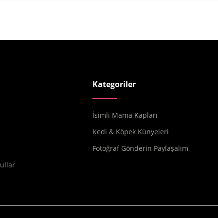
Kategoriler
İsimli Mama Kapları
Kedi & Köpek Künyeleri
Fotoğraf Gönderin Paylaşalım
ullar