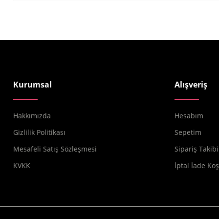
Kurumsal
Alışveriş
Hakkımızda
Hesabım
Gizlilik Politikası
Sepetim
Mesafeli Satış Sözleşmesi
Sipariş Takibi
KVKK
İptal İade Koş