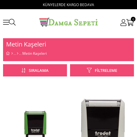
KÜNYELERDE KARGO BEDAVA
0
Metin Kaşeleri
Metin Kaşeleri
SIRALAMA
FILTRELEME